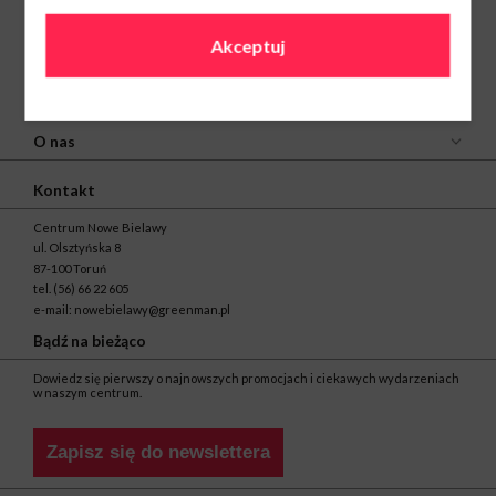
Akceptuj
O nas
Kontakt
Centrum Nowe Bielawy
ul. Olsztyńska 8
87-100 Toruń
tel.
(56) 66 22 605
e-mail:
nowebielawy@greenman.pl
Bądź na bieżąco
Dowiedz się pierwszy o najnowszych promocjach i ciekawych wydarzeniach
w naszym centrum.
Zapisz się do newslettera