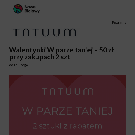
Powrót
Walentynki W parze taniej – 50 zł
przy zakupach 2 szt
do 15 lutego