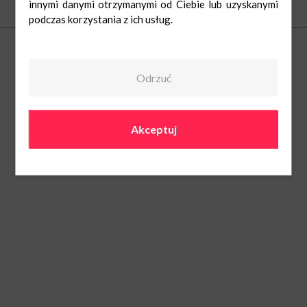
innymi danymi otrzymanymi od Ciebie lub uzyskanymi
Zapisz się do newslettera
podczas korzystania z ich usług.
Centra handlowe
Odrzuć
Copyright © 2019 Newbridge Romsey Sp. z o.o. Toruń Sp. K.
Akceptuj