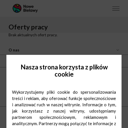
Oferty pracy
Brak aktualnych ofert pracy.
O nas
Kontakt
Nasza strona korzysta z plików
cookie
Centrum Nowe Bielawy
ul. Olsztyńska 8
87-100 Toruń
tel.
(56) 66 22 605
Wykorzystujemy pliki cookie do spersonalizowania
e-mail:
nowebielawy@greenman.pl
treści i reklam, aby oferować funkcje społecznościowe
Bądź na bieżąco
i analizować ruch w naszej witrynie. Informacje o tym,
jak korzystasz z naszej witryny, udostępniamy
Dowiedz się pierwszy o najnowszych promocjach i ciekawych wydarzeniach
w naszym centrum.
partnerom społecznościowym, reklamowym i
analitycznym. Partnerzy mogą połączyć te informacje z