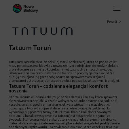
Powrót
Tatuum Toruń
Tatuum w Toruniu to salon polskiej marki odzieżowej, która od ponad 25 lat
łączy ponadczasową klasykę z nowoczesnym podejściem do mody. Kolekcje
projektowane są z myślą o kobietach i mężczyznach ceniących wygodę,
jakość materiałów oraz uniwersalne fasony. To propozycja dla osób, które
budują funkcjonalną garderobę opartą na sprawdzonych krojach i
stonowanej estetyce, a jednocześnie chcą podążać za aktualnymi trendami.
Tatuum Toruń – codzienna elegancja i komfort
noszenia
Oferta Tatuum w Toruniu obejmuje odzież damską i męską, która sprawdza
się zarówno w pracy, jak i w czasie wolnym. W salonie dostępne są sukienki,
koszule, swetry, spodnie, marynarki, okrycia wierzchnie oraz dodatki,
pozwalające tworzyć spójne stylizacje na różne okazje. Projekty marki
wyróżniają się prostotą formy, naturalnymi tkaninami i dopracowanymi
detalami. Charakterystyczne dla Tatuum jest połączenie elegancji ze
swobodą. Stonowana kolorystyka, autorskie nadruki i przyjemne w dotyku
materiały sprawiają, że
ubrania są nie tylko estetyczne, ale też praktyczne w
codziennym użytkowaniu
. To rozwiązanie dla osób, które oczekują trwałości