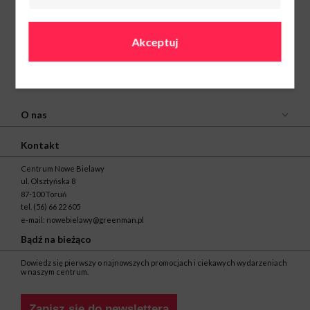
Akceptuj
O nas
Kontakt
Centrum Nowe Bielawy
ul. Olsztyńska 8
87-100 Toruń
tel.
(56) 66 22 605
e-mail:
nowebielawy@greenman.pl
Bądź na bieżąco
Dowiedz się pierwszy o najnowszych promocjach i ciekawych wydarzeniach
w naszym centrum.
Zapisz się do newslettera