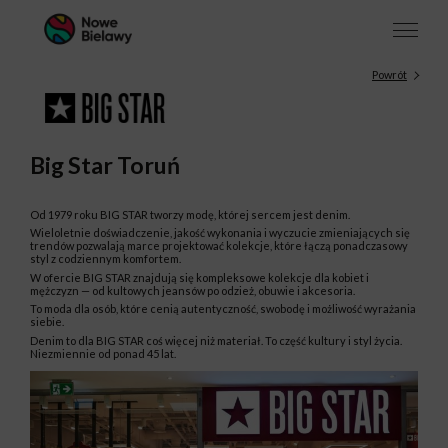
Powrót
Big Star Toruń
Od 1979 roku BIG STAR tworzy modę, której sercem jest denim.
Wieloletnie doświadczenie, jakość wykonania i wyczucie zmieniających się
trendów pozwalają marce projektować kolekcje, które łączą ponadczasowy
styl z codziennym komfortem.
W ofercie BIG STAR znajdują się kompleksowe kolekcje dla kobiet i
mężczyzn — od kultowych jeansów po odzież, obuwie i akcesoria.
To moda dla osób, które cenią autentyczność, swobodę i możliwość wyrażania
siebie.
Denim to dla BIG STAR coś więcej niż materiał. To część kultury i styl życia.
Niezmiennie od ponad 45 lat.