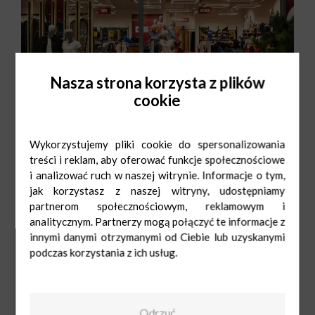
Nasza strona korzysta z plików
cookie
Wykorzystujemy pliki cookie do spersonalizowania
Pn-Sob: 9:00-21:00
538 149 036
Ndz: 10:00-20:00
sf699@bsl.pl
treści i reklam, aby oferować funkcje społecznościowe
i analizować ruch w naszej witrynie. Informacje o tym,
jak korzystasz z naszej witryny, udostępniamy
partnerom społecznościowym, reklamowym i
analitycznym. Partnerzy mogą połączyć te informacje z
innymi danymi otrzymanymi od Ciebie lub uzyskanymi
Big Star
podczas korzystania z ich usług.
Pn-Sob: 9:00-
21:00
Ndz: 10:00-20:00
538 149 036
Odrzuć