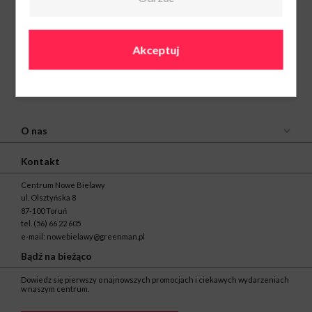
Akceptuj
O nas
Kontakt
Centrum Nowe Bielawy
ul. Olsztyńska 8
87-100 Toruń
tel.
(56) 66 22 605
e-mail:
nowebielawy@greenman.pl
Bądź na bieżąco
Dowiedz się pierwszy o najnowszych promocjach i ciekawych wydarzeniach
w naszym centrum.