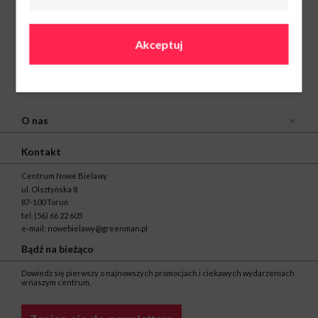
Akceptuj
O nas
Kontakt
Centrum Nowe Bielawy
ul. Olsztyńska 8
87-100 Toruń
tel.
(56) 66 22 605
e-mail:
nowebielawy@greenman.pl
Bądź na bieżąco
Dowiedz się pierwszy o najnowszych promocjach i ciekawych wydarzeniach
w naszym centrum.