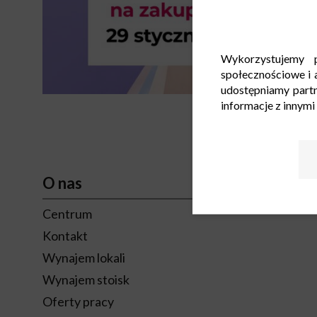
Wykorzystujemy p
społecznościowe i a
udostępniamy part
informacje z innymi
O nas
Centrum
Kontakt
Wynajem lokali
Wynajem stoisk
Oferty pracy