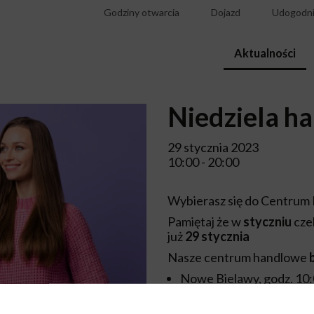
Godziny otwarcia
Dojazd
Udogodni
Aktualności
Niedziela h
29 stycznia 2023
10:00 - 20:00
Wybierasz się do Centrum
Pamiętaj że w
styczniu
cze
już
29 stycznia
Nasze centrum handlowe
Nowe Bielawy, godz. 10
Carrefour, godz. 9:00-2