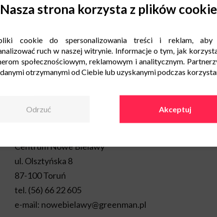
Nasza strona korzysta z plików cookie
To idealny moment, aby sk
upolować aktualne promoc
liki cookie do spersonalizowania treści i reklam, aby
Zachęcamy do skorzystani
nalizować ruch w naszej witrynie. Informacje o tym, jak korzysta
Do zobaczenia w Centrum
nerom społecznościowym, reklamowym i analitycznym. Partnerz
 danymi otrzymanymi od Ciebie lub uzyskanymi podczas korzystani
Odrzuć
Akceptuj
Kontakt
Centrum Nowe Bielawy
ul. Olsztyńska 8
87-100 Toruń
tel.
(56) 66 22 605
e-mail:
nowebielawy@greenman.pl