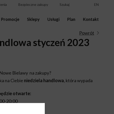
enia
Bezpieczne zakupy
Szukaj
EN
Promocje
Sklepy
Usługi
Plan
Kontakt
Powrót
andlowa styczeń 2023
 Nowe Bielawy na zakupy?
ka na Ciebie
niedziela handlowa
, która wypada
będzie otwarte:
:00-20:00
1:00