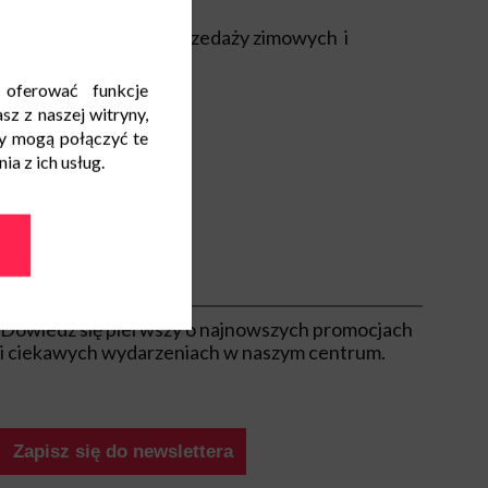
orzystać jeszcze z wyprzedaży zimowych i
je!
 oferować funkcje
a!
sz z naszej witryny,
 Nowe Bielawy!
y mogą połączyć te
a z ich usług.
Bądź na bieżąco
Dowiedz się pierwszy o najnowszych promocjach
i ciekawych wydarzeniach w naszym centrum.
Zapisz się do newslettera