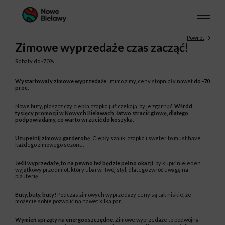
Powrót
Zimowe wyprzedaże czas zacząć!
Rabaty do -70%
Wystartowały zimowe wyprzedaże
i mimo zimy, ceny stopniały nawet
do -70
proc.
Nowe buty, płaszcz czy ciepła czapka już czekają, by je zgarnąć.
Wśród
tysięcy promocji w Nowych Bielawach, łatwo stracić głowę, dlatego
podpowiadamy, co warto wrzucić do koszyka.
Uzupełnij zimową garderob
ę. Ciepły szalik, czapka i sweter to
must have
każdego zimowego sezonu.
Jeśli wyprzedaże, to na pewno też będzie pełno okazji
, by kupić niejeden
wyjątkowy przedmiot, który ubarwi Twój styl, dlatego zwróć uwagę na
biżuterię.
Buty, buty, buty!
Podczas zimowych wyprzedaży ceny są tak niskie, że
możecie sobie pozwolić na nawet kilka par.
Wymień sprzęty na energooszczędne
. Zimowe wyprzedaże to podwójna