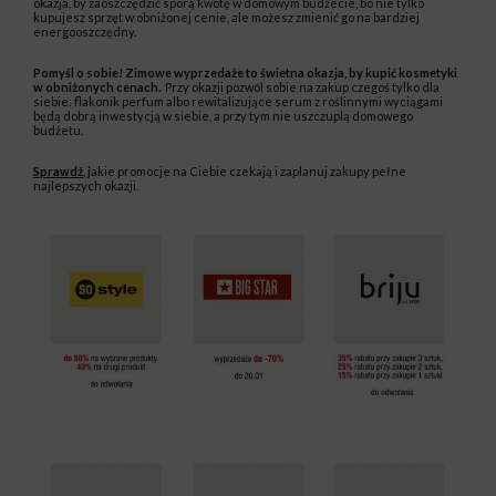
okazja, by zaoszczędzić sporą kwotę w domowym budżecie, bo nie tylko
kupujesz sprzęt w obniżonej cenie, ale możesz zmienić go na bardziej
energooszczędny.
Pomyśl o sobie! Zimowe wyprzedaże to świetna okazja, by kupić kosmetyki
w obniżonych cenach.
Przy okazji pozwól sobie na zakup czegoś tylko dla
siebie: flakonik perfum albo rewitalizujące serum z roślinnymi wyciągami
będą dobrą inwestycją w siebie, a przy tym nie uszczuplą domowego
budżetu.
Sprawdź
, j
akie promocje na Ciebie czekają i zaplanuj zakupy pełne
najlepszych okazji.