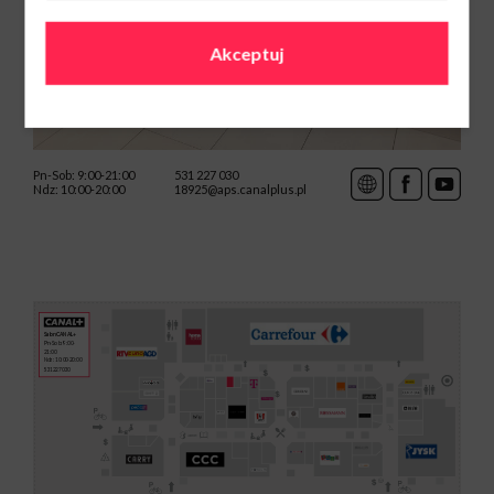
Akceptuj
Pn-Sob: 9:00-21:00
531 227 030
Ndz: 10:00-20:00
18925@aps.canalplus.pl
Salon CANAL+
Pn-Sob: 9:00-
21:00
Ndz: 10:00-20:00
531 227 030