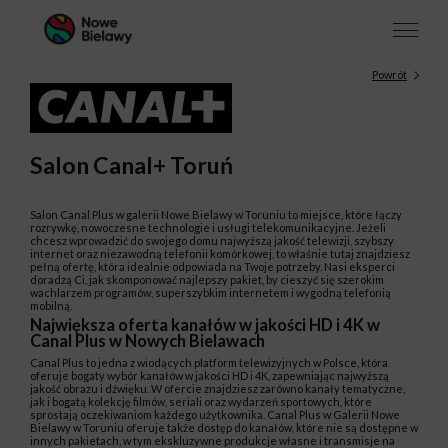
Powrót
Salon Canal+ Toruń
Salon Canal Plus w galerii Nowe Bielawy w Toruniu to miejsce, które łączy
rozrywkę, nowoczesne technologie i usługi telekomunikacyjne. Jeżeli
chcesz wprowadzić do swojego domu najwyższą jakość telewizji, szybszy
internet oraz niezawodną telefonii komórkowej, to właśnie tutaj znajdziesz
pełną ofertę, która idealnie odpowiada na Twoje potrzeby. Nasi eksperci
doradzą Ci, jak skomponować najlepszy pakiet, by cieszyć się szerokim
wachlarzem programów, superszybkim internetem i wygodną telefonią
mobilną.
Największa oferta kanałów w jakości HD i 4K w
Canal Plus w Nowych Bielawach
Canal Plus to jedna z wiodących platform telewizyjnych w Polsce, która
oferuje bogaty wybór kanałów w jakości HD i 4K, zapewniając najwyższą
jakość obrazu i dźwięku. W ofercie znajdziesz zarówno kanały tematyczne,
jak i bogatą kolekcję filmów, seriali oraz wydarzeń sportowych, które
sprostają oczekiwaniom każdego użytkownika. Canal Plus w Galerii Nowe
Bielawy w Toruniu oferuje także dostęp do kanałów, które nie są dostępne w
innych pakietach, w tym ekskluzywne produkcje własne i transmisje na