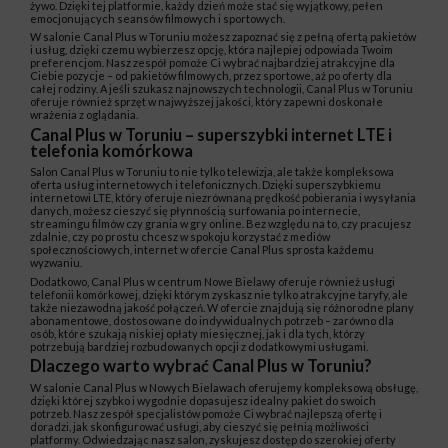
żywo. Dzięki tej platformie, każdy dzień może stać się wyjątkowy, pełen
emocjonujących seansów filmowych i sportowych.
W salonie Canal Plus w Toruniu możesz zapoznać się z pełną ofertą pakietów
i usług, dzięki czemu wybierzesz opcję, która najlepiej odpowiada Twoim
preferencjom. Nasz zespół pomoże Ci wybrać najbardziej atrakcyjne dla
Ciebie pozycje – od pakietów filmowych, przez sportowe, aż po oferty dla
całej rodziny. A jeśli szukasz najnowszych technologii, Canal Plus w Toruniu
oferuje również sprzęt w najwyższej jakości, który zapewni doskonałe
wrażenia z oglądania.
Canal Plus w Toruniu – superszybki internet LTE i
telefonia komórkowa
Salon Canal Plus w Toruniu to nie tylko telewizja, ale także kompleksowa
oferta usług internetowych i telefonicznych. Dzięki superszybkiemu
internetowi LTE, który oferuje niezrównaną prędkość pobierania i wysyłania
danych, możesz cieszyć się płynnością surfowania po internecie,
streamingu filmów czy grania w gry online. Bez względu na to, czy pracujesz
zdalnie, czy po prostu chcesz w spokoju korzystać z mediów
społecznościowych, internet w ofercie Canal Plus sprosta każdemu
wyzwaniu.
Dodatkowo, Canal Plus w centrum Nowe Bielawy oferuje również usługi
telefonii komórkowej, dzięki którym zyskasz nie tylko atrakcyjne taryfy, ale
także niezawodną jakość połączeń. W ofercie znajdują się różnorodne plany
abonamentowe, dostosowane do indywidualnych potrzeb – zarówno dla
osób, które szukają niskiej opłaty miesięcznej, jak i dla tych, którzy
potrzebują bardziej rozbudowanych opcji z dodatkowymi usługami.
Dlaczego warto wybrać Canal Plus w Toruniu?
W salonie Canal Plus w Nowych Bielawach oferujemy kompleksową obsługę,
dzięki której szybko i wygodnie dopasujesz idealny pakiet do swoich
potrzeb. Nasz zespół specjalistów pomoże Ci wybrać najlepszą ofertę i
doradzi, jak skonfigurować usługi, aby cieszyć się pełnią możliwości
platformy. Odwiedzając nasz salon, zyskujesz dostęp do szerokiej oferty