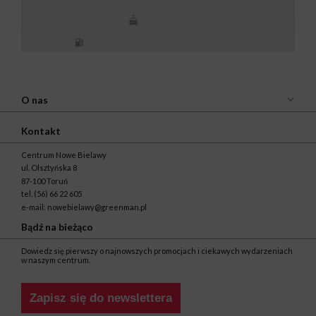
O nas
Kontakt
Centrum Nowe Bielawy
ul. Olsztyńska 8
87-100 Toruń
tel.
(56) 66 22 605
e-mail:
nowebielawy@greenman.pl
Bądź na bieżąco
Dowiedz się pierwszy o najnowszych promocjach i ciekawych wydarzeniach
w naszym centrum.
Zapisz się do newslettera