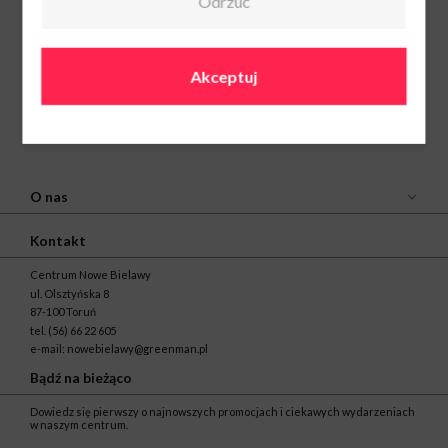
Odrzuć
Akceptuj
O nas
Kontakt
Centrum Nowe Bielawy
ul. Olsztyńska 8
87-100 Toruń
tel.
(56) 66 22 605
e-mail:
nowebielawy@greenman.pl
Bądź na bieżąco
Dowiedz się pierwszy o najnowszych promocjach i ciekawych wydarzeniach
w naszym centrum.