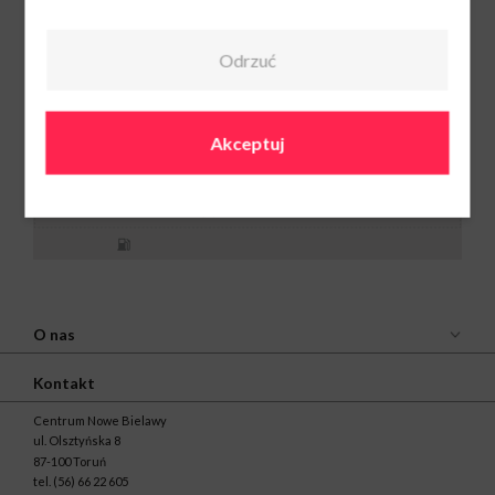
Carrefour
Poniedziałek -
sobota: 06:00 -
22:00
Niedziela
Odrzuć
handlowa: 09:00 -
21:00
56 669 91 80 / 56
669 91 00
Akceptuj
O nas
Kontakt
Centrum Nowe Bielawy
ul. Olsztyńska 8
87-100 Toruń
tel.
(56) 66 22 605