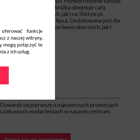
 tym większe oszczędności. Pozwól rodzinie cieszyć
marek w dobrej cenie. Obniżka obejmuje całą
alonach stacjonarnych, jak i na 50style.pl.
 czerwca i potrwa do 8 lipca. Dedykowana jest dla
at w dobrym stylu” – zarówno obecnych, jak i
 oferować funkcje
sz z naszej witryny,
y mogą połączyć te
a z ich usług.
Bądź na bieżąco
Dowiedz się pierwszy o najnowszych promocjach
i ciekawych wydarzeniach w naszym centrum.
Zapisz się do newslettera