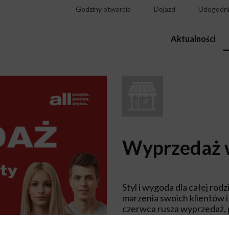
Godziny otwarcia
Dojazd
Udogodni
Aktualności
Wyprzedaż w
Styl i wygoda dla całej rodz
marzenia swoich klientów i 
czerwca rusza wyprzedaż, 
znajdujące się w ofercie sk