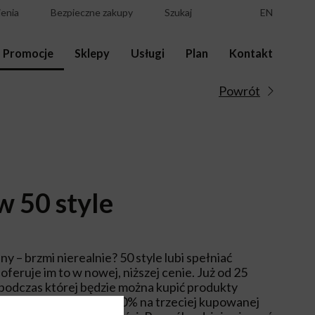
enia
Bezpieczne zakupy
Szukaj
EN
Promocje
Sklepy
Usługi
Plan
Kontakt
Powrót
 50 style
iny – brzmi nierealnie? 50 style lubi spełniać
oferuje im to w nowej, niższej cenie. Już od 25
podczas której będzie można kupić produkty
lepu i zaoszczędzić aż 40% na trzeciej kupowanej