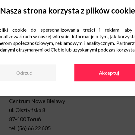
rzeczy. Im większe zakupy,
się ubraniami najlepszych 
Nasza strona korzysta z plików cookie
ofertę dostępną zarówno w s
Promocja rozpoczyna się 25
uczestników programu „Rab
liki cookie do spersonalizowania treści i reklam, aby
przystępujących.
nalizować ruch w naszej witrynie. Informacje o tym, jak korzysta
nerom społecznościowym, reklamowym i analitycznym. Partnerz
 danymi otrzymanymi od Ciebie lub uzyskanymi podczas korzystani
Odrzuć
Akceptuj
Kontakt
Centrum Nowe Bielawy
ul. Olsztyńska 8
87-100 Toruń
tel.
(56) 66 22 605