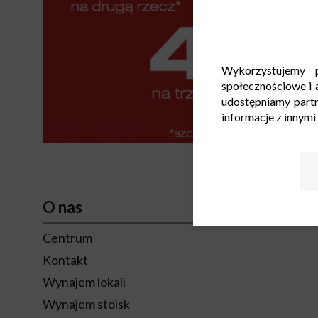
Wykorzystujemy p
społecznościowe i a
udostępniamy part
informacje z innymi
O nas
Centrum
Kontakt
Wynajem lokali
Wynajem stoisk