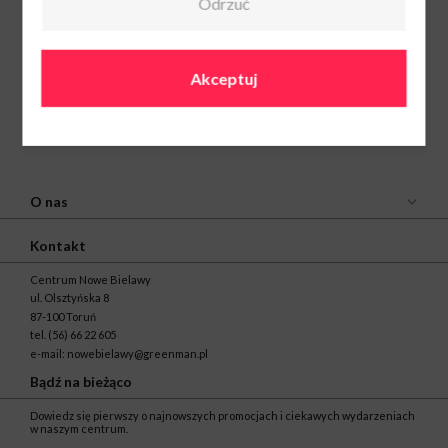
Odrzuć
Akceptuj
O nas
Kontakt
Centrum Nowe Bielawy
ul. Olsztyńska 8
87-100 Toruń
tel.
(56) 66 22 605
e-mail:
nowebielawy@greenman.pl
Bądź na bieżąco
Dowiedz się pierwszy o najnowszych promocjach i ciekawych wydarzeniach
w naszym centrum.