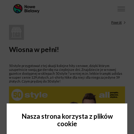
Powrót
Wiosna w pełni!
50 style przygotował z tej okazji kolejne hity cenowe, dzięki którym
uzupełnicie swoją garderobę na cieplejsze dni. Znajdziecie je w nowej
gazetce dostępnej w sklepach 50 style ? a w niej m.in. lekkie trampki adidas
w super cenie 129 złotych, a t-shirty Nike dla niej i dla niego za jedyne 59
złotych. Czym prędzej do 50 style!
Nasza strona korzysta z plików
cookie