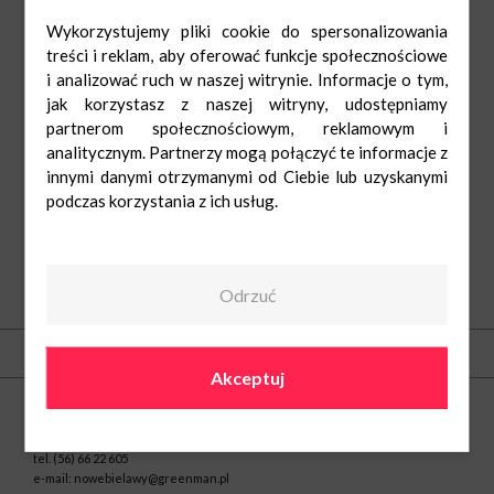
Wykorzystujemy pliki cookie do spersonalizowania
treści i reklam, aby oferować funkcje społecznościowe
i analizować ruch w naszej witrynie. Informacje o tym,
jak korzystasz z naszej witryny, udostępniamy
partnerom społecznościowym, reklamowym i
analitycznym. Partnerzy mogą połączyć te informacje z
innymi danymi otrzymanymi od Ciebie lub uzyskanymi
podczas korzystania z ich usług.
Odrzuć
O nas
Kontakt
Akceptuj
Centrum Nowe Bielawy
ul. Olsztyńska 8
87-100 Toruń
tel.
(56) 66 22 605
e-mail:
nowebielawy@greenman.pl