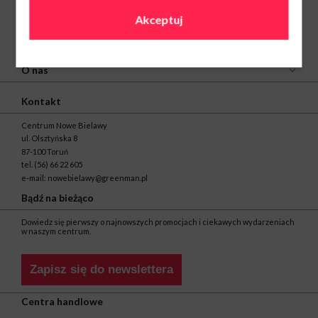
Akceptuj
O nas
Kontakt
Centrum Nowe Bielawy
ul. Olsztyńska 8
87-100 Toruń
tel.
(56) 66 22 605
e-mail:
nowebielawy@greenman.pl
Bądź na bieżąco
Dowiedz się pierwszy o najnowszych promocjach i ciekawych wydarzeniach
w naszym centrum.
Zapisz się do newslettera
Centra handlowe