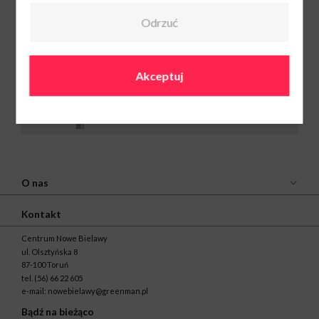
56 662 53 74
Odrzuć
Akceptuj
O nas
Kontakt
Centrum Nowe Bielawy
ul. Olsztyńska 8
87-100 Toruń
tel.
(56) 66 22 605
e-mail:
nowebielawy@greenman.pl
Bądź na bieżąco