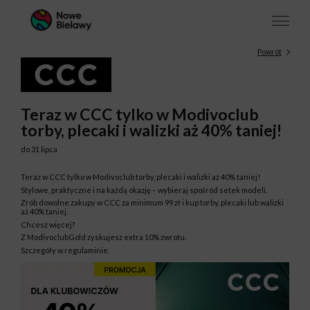
Powrót
Teraz w CCC tylko w Modivoclub
torby, plecaki i walizki aż 40% taniej!
do 31 lipca
Teraz w CCC tylko w Modivoclub torby, plecaki i walizki aż 40% taniej!
Stylowe, praktyczne i na każdą okazję – wybieraj spośród setek modeli.
Zrób dowolne zakupy w CCC za minimum 99 zł i kup torby, plecaki lub walizki
aż 40% taniej.
Chcesz więcej?
Z ModivoclubGold zyskujesz extra 10% zwrotu.
Szczegóły w regulaminie.