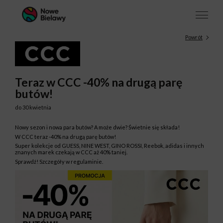
Powrót
Teraz w CCC -40% na drugą parę
butów!
do 30 kwietnia
Nowy sezon i nowa para butów? A może dwie? Świetnie się składa!
W CCC teraz -40% na drugą parę butów!
Super kolekcje od GUESS, NINE WEST, GINO ROSSI, Reebok, adidas i innych
znanych marek czekają w CCC aż 40% taniej.
Sprawdź! Szczegóły w regulaminie.