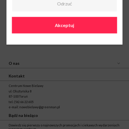
Odrzuć
Akceptuj
O nas
Kontakt
Centrum Nowe Bielawy
ul. Olsztyńska 8
87-100 Toruń
tel.
(56) 66 22 605
e-mail:
nowebielawy@greenman.pl
Bądź na bieżąco
Dowiedz się pierwszy o najnowszych promocjach i ciekawych wydarzeniach
w naszym centrum.