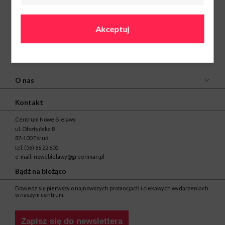
Akceptuj
O nas
Kontakt
Centrum Nowe Bielawy
ul. Olsztyńska 8
87-100 Toruń
tel.
(56) 66 22 605
e-mail:
nowebielawy@greenman.pl
Bądź na bieżąco
Dowiedz się pierwszy o najnowszych promocjach i ciekawych wydarzeniach
w naszym centrum.
Zapisz się do newslettera