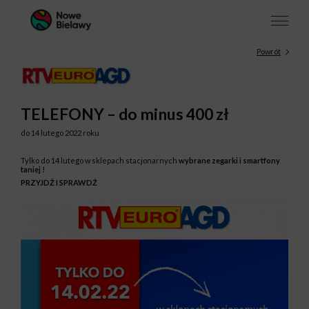
Powrót
TELEFONY – do minus 400 zł
do 14 lutego 2022 roku
Tylko do 14 lutego w sklepach stacjonarnych
wybrane zegarki i smartfony
taniej !
PRZYJDŹ I SPRAWDŹ