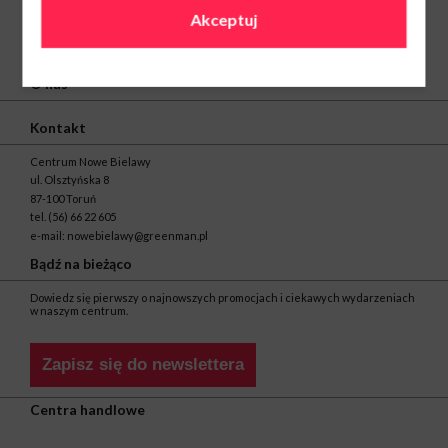
Akceptuj
O nas
Kontakt
Centrum Nowe Bielawy
ul. Olsztyńska 8
87-100 Toruń
tel.
(56) 66 22 605
e-mail:
nowebielawy@greenman.pl
Bądź na bieżąco
Dowiedz się pierwszy o najnowszych promocjach i ciekawych wydarzeniach
w naszym centrum.
Zapisz się do newslettera
Centra handlowe