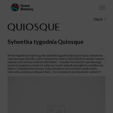
Powrót
Sylwetka tygodnia Quiosque
W tym tygodniu inspiracją dla sylwetki tygodnia była pani Kasia, bohaterka
najnowszego odcinka cyklu metamorfoz, które QUIOSQUE prowadzi razem z
popularnym miesięcznikiem dla kobiet – Claudia. Na łamach najnowszego
wydania magazynu możecie zobaczyć w jaki sposób pomogliśmy wydobyć jej
piękno. Odpowiednie fasony i zdecydowane mocne kolory podkreśliły
naturalną, świeżą urodę pani Kasi… to i oczywiście jej wspaniały uśmiech!