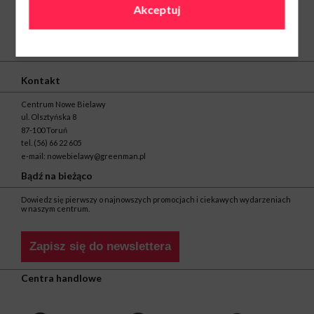
Akceptuj
O nas
Kontakt
Centrum Nowe Bielawy
ul. Olsztyńska 8
87-100 Toruń
tel.
(56) 66 22 605
e-mail:
nowebielawy@greenman.pl
Bądź na bieżąco
Dowiedz się pierwszy o najnowszych promocjach i ciekawych wydarzeniach
w naszym centrum.
Zapisz się do newslettera
Centra handlowe