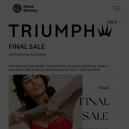
Powrót
FINAL SALE
od 20 stycznia do 2 lutego
Kup minimum 3 produkty z wyprzedaży i otrzymaj dodatkowy rabat w
wysokości 20%. Promocja obowiązuje w terminie: 20.01 do 02.02.