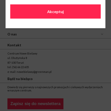
Akceptuj
O nas
Kontakt
Centrum Nowe Bielawy
ul. Olsztyńska 8
87-100 Toruń
tel.
(56) 66 22 605
e-mail:
nowebielawy@greenman.pl
Bądź na bieżąco
Dowiedz się pierwszy o najnowszych promocjach i ciekawych wydarzeniach
w naszym centrum.
Zapisz się do newslettera