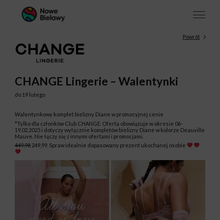
Powrót
CHANGE Lingerie – Walentynki
do 19 lutego
Walentynkowy komplet bielizny Diane w promocyjnej cenie
*Tylko dla członków Club CHANGE. Oferta obowiązuje w okresie 06-
19.02.2025 i dotyczy wyłącznie kompletów bielizny Diane w kolorze Deauville
Mauve. Nie łączy się z innymi ofertami i promocjami.
449,98
249,99. Spraw idealnie dopasowany prezent ukochanej osobie