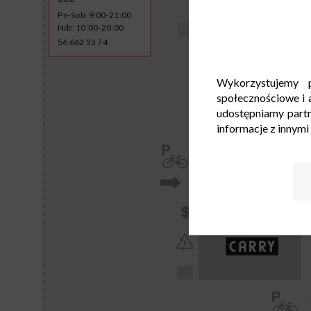
Pn-Sob: 9:00-21:00
Ndz: 10:00-20:00
56 662 53 74
Wykorzystujemy p
społecznościowe i a
udostępniamy part
informacje z innymi