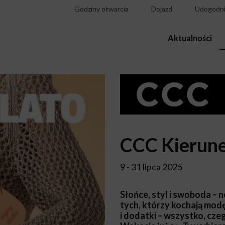
Godziny otwarcia
Dojazd
Udogodni
Aktualności
CCC Kierune
9 - 31 lipca 2025
Słońce, styl i swoboda – 
tych, którzy kochają modę
i dodatki – wszystko, cze