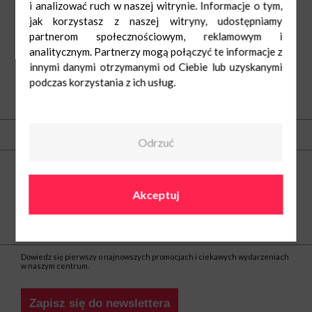
i analizować ruch w naszej witrynie. Informacje o tym,
jak korzystasz z naszej witryny, udostępniamy
partnerom społecznościowym, reklamowym i
analitycznym. Partnerzy mogą połączyć te informacje z
innymi danymi otrzymanymi od Ciebie lub uzyskanymi
podczas korzystania z ich usług.
O nas
Kontakt
Odrzuć
Centrum Nowe Bielawy
ul. Olsztyńska 8
87-100 Toruń
Akceptuj
tel.
(56) 66 22 605
e-mail:
nowebielawy@greenman.pl
Bądź na bieżąco
Dowiedz się pierwszy o najnowszych promocjach i ciekawych wydarzeniach
w naszym centrum.
Zapisz się do newslettera