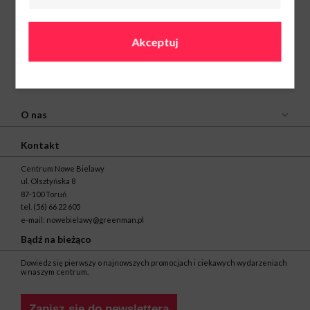
Akceptuj
O nas
Kontakt
Centrum Nowe Bielawy
ul. Olsztyńska 8
87-100 Toruń
tel.
(56) 66 22 605
e-mail:
nowebielawy@greenman.pl
Bądź na bieżąco
Dowiedz się pierwszy o najnowszych promocjach i ciekawych wydarzeniach
w naszym centrum.
Zapisz się do newslettera