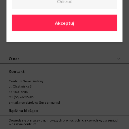
Odrzuć
Akceptuj
O nas
Kontakt
Centrum Nowe Bielawy
ul. Olsztyńska 8
87-100 Toruń
tel.
(56) 66 22 605
e-mail:
nowebielawy@greenman.pl
Bądź na bieżąco
Dowiedz się pierwszy o najnowszych promocjach i ciekawych wydarzeniach
w naszym centrum.