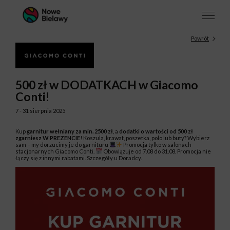
Powrót
500 zł w DODATKACH w Giacomo
Conti!
7 - 31 sierpnia 2025
Kup
garnitur wełniany za min. 2500 zł
, a
dodatki o wartości od 500 zł
zgarniesz W PREZENCIE
! Koszula, krawat, poszetka, polo lub buty? Wybierz
sam – my dorzucimy je do garnituru
Promocja tylko w salonach
stacjonarnych Giacomo Conti.
Obowiązuje od 7.08 do 31.08. Promocja nie
łączy się z innymi rabatami. Szczegóły u Doradcy.