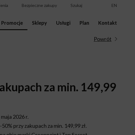
enia
Bezpieczne zakupy
Szukaj
EN
Promocje
Sklepy
Usługi
Plan
Kontakt
Powrót
zakupach za min. 149,99
 maja 2026 r.
-50% przy zakupach za min. 149,99 zł.
na obie marki Greenpoint i Top Secret