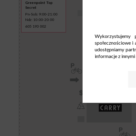
Greenpoint Top
Secret
Pn-Sob: 9:00-21:00
Ndz: 10:00-20:00
605 193 002
Wykorzystujemy p
społecznościowe i a
udostępniamy part
informacje z innymi