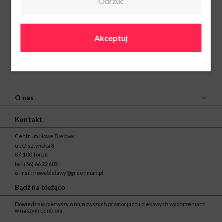
Odrzuć
Akceptuj
O nas
Kontakt
Centrum Nowe Bielawy
ul. Olsztyńska 8
87-100 Toruń
tel.
(56) 66 22 605
e-mail:
nowebielawy@greenman.pl
Bądź na bieżąco
Dowiedz się pierwszy o najnowszych promocjach i ciekawych wydarzeniach
w naszym centrum.