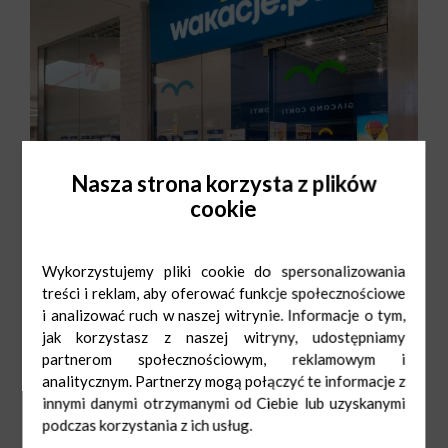
Nasza strona korzysta z plików
cookie
Wykorzystujemy pliki cookie do spersonalizowania
treści i reklam, aby oferować funkcje społecznościowe
i analizować ruch w naszej witrynie. Informacje o tym,
jak korzystasz z naszej witryny, udostępniamy
partnerom społecznościowym, reklamowym i
Mon. - Sat.: 9:00-21:00
+48 566 567 008
Sun.: 10:00-20:00
torun-bielawy@wakacje.pl
analitycznym. Partnerzy mogą połączyć te informacje z
innymi danymi otrzymanymi od Ciebie lub uzyskanymi
podczas korzystania z ich usług.