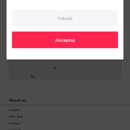
Odrzuć
Wakacje.pl
Mon. - Sat.: 9:00-
21:00
Sun.: 10:00-20:00
+48 566 567 008
Akceptuj
About us
Centre
Gift Card
Contact
Leasing