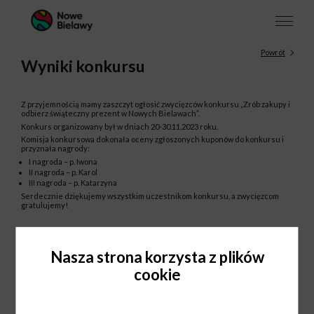
Powrót
Wyniki konkursu
Z przyjemnością mamy zaszczyt ogłosić zwycięzców konkursu „Zrób zakupy i
odbierz świąteczny prezent w Nowych Bielawach”.
Konkurs organizowany był w dniach 20-30.11.2023 roku.
Komisja konkursowa dokonała oceny zgłoszonych kuponów do konkursu i
przyznała nagrody:
I nagroda – p. Iwona
II nagroda – p. Karol
III nagroda – p. Katarzyna
Serdecznie dziękujemy wszystkim uczestnikom konkursu, a zwycięzcom
gratulujemy!
Nasza strona korzysta z plików
cookie