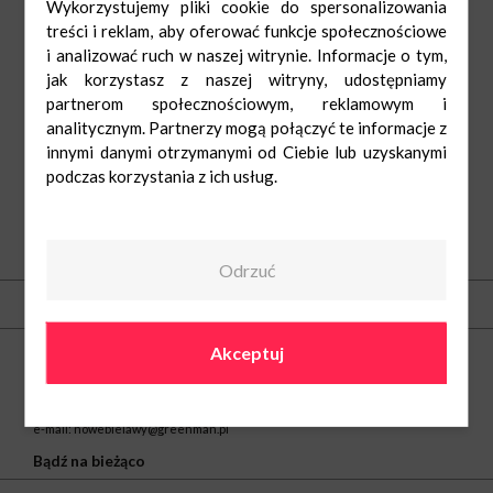
Wykorzystujemy pliki cookie do spersonalizowania
treści i reklam, aby oferować funkcje społecznościowe
i analizować ruch w naszej witrynie. Informacje o tym,
jak korzystasz z naszej witryny, udostępniamy
partnerom społecznościowym, reklamowym i
analitycznym. Partnerzy mogą połączyć te informacje z
innymi danymi otrzymanymi od Ciebie lub uzyskanymi
podczas korzystania z ich usług.
O nas
Odrzuć
Kontakt
Centrum Nowe Bielawy
Akceptuj
ul. Olsztyńska 8
87-100 Toruń
tel.
(56) 66 22 605
e-mail:
nowebielawy@greenman.pl
Bądź na bieżąco