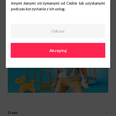
innymi danymi otrzymanymi od Ciebie lub uzyskanymi
WSTĘP BEZPŁATNY!
podczas korzystania z ich usług.
Do zobaczenia 24 maja!
Odrzuć
Akceptuj
O nas