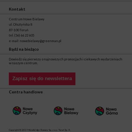
Kontakt
Centrum Nowe Bielawy
ul. Olsztyńska 8
87-100 Toruń
tel.
(56) 66 22 605
e-mail:
nowebielawy@greenman.pl
Bądź na bieżąco
Dowiedz się pierwszy o najnowszych promocjach i ciekawych wydarzeniach
w naszym centrum.
Zapisz się do newslettera
Centra handlowe
Copyright © 2019 Newbridge Romsey Sp. z o.o. Toruń Sp. K.