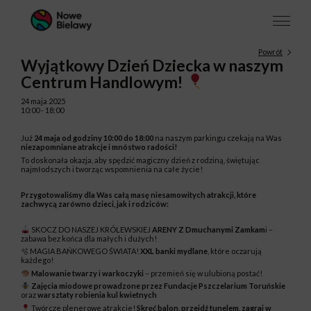
Powrót
Wyjątkowy Dzień Dziecka w naszym
Centrum Handlowym!
24 maja 2025
10:00 - 18:00
Już
24 maja od godziny 10:00 do 18:00
na naszym parkingu czekają na Was
niezapomniane atrakcje i mnóstwo radości!
To doskonała okazja, aby spędzić magiczny dzień z rodziną, świętując
najmłodszych i tworząc wspomnienia na całe życie!
Przygotowaliśmy dla Was całą masę niesamowitych atrakcji, które
zachwycą zarówno dzieci, jak i rodziców:
SKOCZ DO NASZEJ KRÓLEWSKIEJ
ARENY Z Dmuchanymi Zamkam
i –
zabawa bez końca dla małych i dużych!
🫧 MAGIA BAŃKOWEGO ŚWIATA!
XXL banki mydlane
, które oczarują
każdego!
Malowanie twarzy i warkoczyki
– przemień się w ulubioną postać!
Zajęcia miodowe prowadzone przez Fundacje Pszczelarium Toruńskie
oraz
warsztaty robienia kul kwietnych
Twórcze plenerowe atrakcje!
Skręć balon, przejdź tunelem, zagraj w