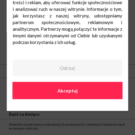
treści i reklam, aby oferować funkcje społecznościowe
i analizować ruch w naszej witrynie. Informacje o tym,
jak korzystasz z naszej witryny, udostępniamy
partnerom społecznościowym, reklamowym i
analitycznym. Partnerzy mogą połączyć te informacje z
innymi danymi otrzymanymi od Ciebie lub uzyskanymi
podczas korzystania z ich usług.
O nas
Odrzuć
Kontakt
Centrum Nowe Bielawy
ul. Olsztyńska 8
Akceptuj
87-100 Toruń
tel.
(56) 66 22 605
e-mail:
nowebielawy@greenman.pl
Bądź na bieżąco
Dowiedz się pierwszy o najnowszych promocjach i ciekawych wydarzeniach
w naszym centrum.