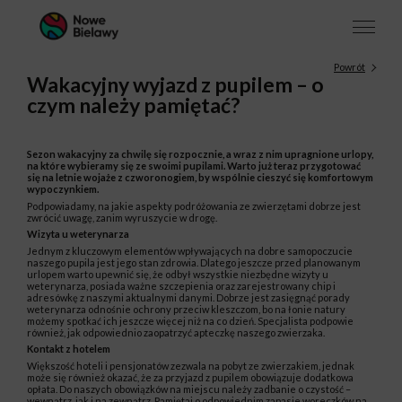
Powrót
Wakacyjny wyjazd z pupilem – o
czym należy pamiętać?
Sezon wakacyjny za chwilę się rozpocznie, a wraz z nim upragnione urlopy,
na które wybieramy się ze swoimi pupilami. Warto już teraz przygotować
się na letnie wojaże z czworonogiem, by wspólnie cieszyć się komfortowym
wypoczynkiem.
Podpowiadamy, na jakie aspekty podróżowania ze zwierzętami dobrze jest
zwrócić uwagę, zanim wyruszycie w drogę.
Wizyta u weterynarza
Jednym z kluczowym elementów wpływających na dobre samopoczucie
naszego pupila jest jego stan zdrowia. Dlatego jeszcze przed planowanym
urlopem warto upewnić się, że odbył wszystkie niezbędne wizyty u
weterynarza, posiada ważne szczepienia oraz zarejestrowany chip i
adresówkę z naszymi aktualnymi danymi. Dobrze jest zasięgnąć porady
weterynarza odnośnie ochrony przeciw kleszczom, bo na łonie natury
możemy spotkać ich jeszcze więcej niż na co dzień. Specjalista podpowie
również, jak odpowiednio zaopatrzyć apteczkę naszego zwierzaka.
Kontakt z hotelem
Większość hoteli i pensjonatów zezwala na pobyt ze zwierzakiem, jednak
może się również okazać, że za przyjazd z pupilem obowiązuje dodatkowa
opłata. Do naszych obowiązków na miejscu należy zadbanie o czystość –
wewnątrz, jak i na zewnątrz. Pamiętaj o odpowiednim zapasie woreczków na