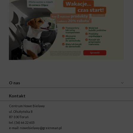
O nas
Kontakt
Centrum Nowe Bielawy
ul. Olsztyńska 8
87-100 Toruń
tel.
(56) 66 22 605
e-mail:
nowebielawy@greenman.pl