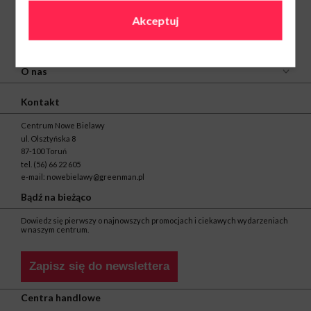
Akceptuj
O nas
Kontakt
Centrum Nowe Bielawy
ul. Olsztyńska 8
87-100 Toruń
tel.
(56) 66 22 605
e-mail:
nowebielawy@greenman.pl
Bądź na bieżąco
Dowiedz się pierwszy o najnowszych promocjach i ciekawych wydarzeniach
w naszym centrum.
Zapisz się do newslettera
Centra handlowe