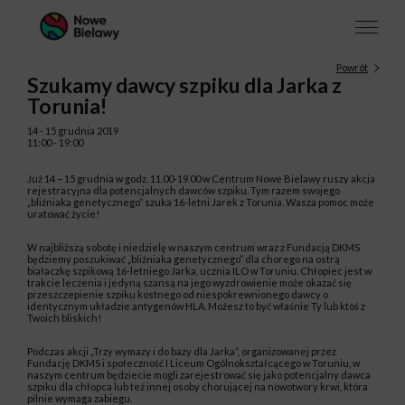
Powrót
Szukamy dawcy szpiku dla Jarka z
Torunia!
14 - 15 grudnia 2019
11:00 - 19:00
Już 14 – 15 grudnia w godz. 11.00-19.00 w Centrum Nowe Bielawy ruszy akcja
rejestracyjna dla potencjalnych dawców szpiku. Tym razem swojego
„bliźniaka genetycznego” szuka 16-letni Jarek z Torunia. Wasza pomoc może
uratować życie!
W najbliższą sobotę i niedzielę w naszym centrum wraz z Fundacją DKMS
będziemy poszukiwać „bliźniaka genetycznego” dla chorego na ostrą
białaczkę szpikową 16-letniego Jarka, ucznia ILO w Toruniu. Chłopiec jest w
trakcie leczenia i jedyną szansą na jego wyzdrowienie może okazać się
przeszczepienie szpiku kostnego od niespokrewnionego dawcy o
identycznym układzie antygenów HLA. Możesz to być właśnie Ty lub ktoś z
Twoich bliskich!
Podczas akcji „Trzy wymazy i do bazy dla Jarka”, organizowanej przez
Fundację DKMS i społeczność I Liceum Ogólnokształcącego w Toruniu, w
naszym centrum będziecie mogli zarejestrować się jako potencjalny dawca
szpiku dla chłopca lub też innej osoby chorującej na nowotwory krwi, która
pilnie wymaga zabiegu.