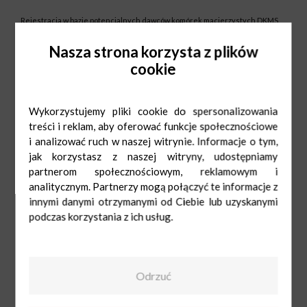
Rejestracja w bazie potencjalnych dawców komórek macierzystych DKMS
będzie prowadzona przy dwóch stanowiskach na pasażu. Cała procedura
rejestracji zajmie dosłownie chwilę, jest bezpłatna, a może uratować czyjeś
Nasza strona korzysta z plików
życie. Nie może Was zabraknąć!
cookie
Wykorzystujemy pliki cookie do spersonalizowania
treści i reklam, aby oferować funkcje społecznościowe
i analizować ruch w naszej witrynie. Informacje o tym,
jak korzystasz z naszej witryny, udostępniamy
partnerom społecznościowym, reklamowym i
analitycznym. Partnerzy mogą połączyć te informacje z
innymi danymi otrzymanymi od Ciebie lub uzyskanymi
podczas korzystania z ich usług.
Odrzuć