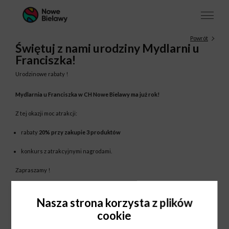
Powrót
Świętuj z nami urodziny Mydlarni u
Franciszka!
Urodzinowe rabaty !
Mydlarnia u Franciszka w CH Nowe Bielawy ma już rok!
Z tej okazji moc atrakcji:
rabaty
20% przy zakupie 3 produktów
konkurs z atrakcyjnymi nagrodami.
Zapraszamy !
Szczegóły w sklepie.
Nasza strona korzysta z plików
cookie