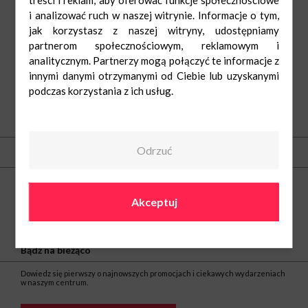
treści i reklam, aby oferować funkcje społecznościowe
i analizować ruch w naszej witrynie. Informacje o tym,
jak korzystasz z naszej witryny, udostępniamy
partnerom społecznościowym, reklamowym i
analitycznym. Partnerzy mogą połączyć te informacje z
innymi danymi otrzymanymi od Ciebie lub uzyskanymi
podczas korzystania z ich usług.
O nas
Odrzuć
Kontakt
Centrum Nowe Bielawy
ul. Olsztyńska 8
Akceptuj
87-100 Toruń
tel.
(56) 66 22 605
e-mail:
nowebielawy@greenman.pl
Bądź na bieżąco
Dowiedz się pierwszy o najnowszych promocjach i ciekawych wydarzeniach
w naszym centrum.