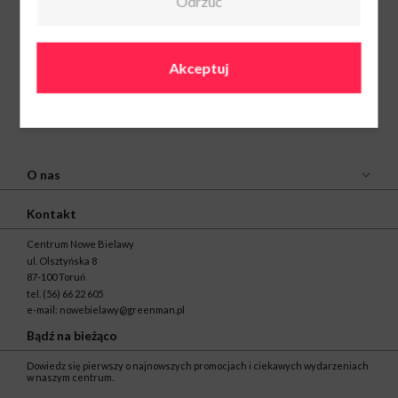
Odrzuć
Akceptuj
O nas
Kontakt
Centrum Nowe Bielawy
ul. Olsztyńska 8
87-100 Toruń
tel.
(56) 66 22 605
e-mail:
nowebielawy@greenman.pl
Bądź na bieżąco
Dowiedz się pierwszy o najnowszych promocjach i ciekawych wydarzeniach
w naszym centrum.