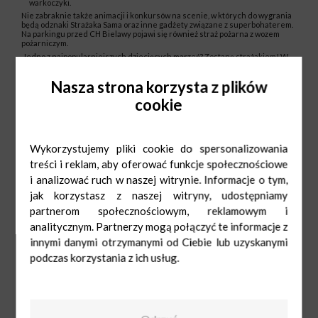
warkoczyki.
Nie zabraknie także animacji i konkursów na scenie, w których do wygrania
będą odznaki Strażaka Sama oraz inne gadżety związane z superbohaterem.
Na parkingu przed CH Bielawy pojawi się również straż pożarna z wozem
pożarniczym.
‚Jedno z najpopularniejszych dziecięcych marzeń? Zostanę strażakiem! W
najbliższą sobotę CH Bielawy spełni to marzenie zapraszając do siebie
dzielnego Strażaka Sama. Zaplanowane atrakcje to nie tylko okazja do dobrej
Nasza strona korzysta z plików
zabawy dla najmłodszych, ale również do promowania ważnych w życiu
wartości takich jak odwaga, braterstwo czy pomaganie innym’ – mówi Marcin
cookie
Żelazny, dyrektor Centrum Handlowego Bielawy.
Udział w wydarzeniu ‚Strażak Sam’ jest bezpłatny.
Wykorzystujemy pliki cookie do spersonalizowania
treści i reklam, aby oferować funkcje społecznościowe
i analizować ruch w naszej witrynie. Informacje o tym,
jak korzystasz z naszej witryny, udostępniamy
partnerom społecznościowym, reklamowym i
analitycznym. Partnerzy mogą połączyć te informacje z
innymi danymi otrzymanymi od Ciebie lub uzyskanymi
podczas korzystania z ich usług.