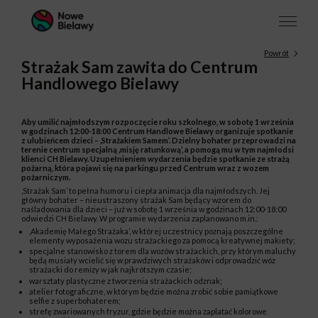
Powrót
Strażak Sam zawita do Centrum
Handlowego Bielawy
Aby umilić najmłodszym rozpoczęcie roku szkolnego, w sobotę 1 września
w godzinach 12:00-18:00 Centrum Handlowe Bielawy organizuje spotkanie
z ulubieńcem dzieci – ‚Strażakiem Samem’. Dzielny bohater przeprowadzi na
terenie centrum specjalną ‚misję ratunkową’, a pomogą mu w tym najmłodsi
klienci CH Bielawy. Uzupełnieniem wydarzenia będzie spotkanie ze strażą
pożarną, która pojawi się na parkingu przed Centrum wraz z wozem
pożarniczym.
‚Strażak Sam’ to pełna humoru i ciepła animacja dla najmłodszych. Jej
główny bohater – nieustraszony strażak Sam będący wzorem do
naśladowania dla dzieci – już w sobotę 1 września w godzinach 12:00-18:00
odwiedzi CH Bielawy. W programie wydarzenia zaplanowano m.in.:
‚Akademię Małego Strażaka’, w której uczestnicy poznają poszczególne
elementy wyposażenia wozu strażackiego za pomocą kreatywnej makiety;
specjalne stanowisko z torem dla wozów strażackich, przy którym maluchy
będą musiały wcielić się w prawdziwych strażaków i odprowadzić wóz
strażacki do remizy w jak najkrótszym czasie;
warsztaty plastyczne z tworzenia strażackich odznak;
atelier fotograficzne, w którym będzie można zrobić sobie pamiątkowe
selfie z superbohaterem;
strefę zwariowanych fryzur, gdzie będzie można zaplatać kolorowe