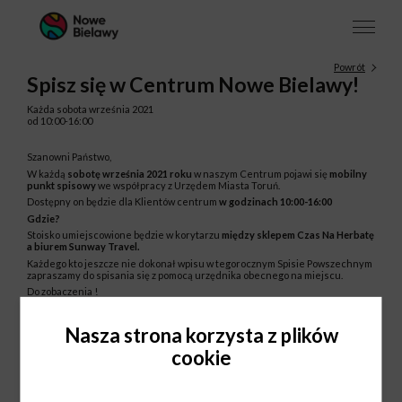
Powrót
Spisz się w Centrum Nowe Bielawy!
Każda sobota września 2021
od 10:00-16:00
Szanowni Państwo,
W każdą
sobotę września 2021 roku
w naszym Centrum pojawi się
mobilny
punkt spisowy
we współpracy z Urzędem Miasta Toruń.
Dostępny on będzie dla Klientów centrum
w godzinach 10:00-16:00
Gdzie?
Stoisko umiejscowione będzie w korytarzu
między sklepem Czas Na Herbatę
a biurem Sunway Travel.
Każdego kto jeszcze nie dokonał wpisu w tegorocznym Spisie Powszechnym
zapraszamy do spisania się z pomocą urzędnika obecnego na miejscu.
Do zobaczenia !
Nasza strona korzysta z plików
cookie