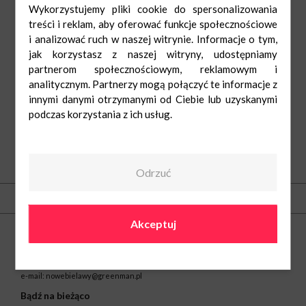
Wykorzystujemy pliki cookie do spersonalizowania
treści i reklam, aby oferować funkcje społecznościowe
i analizować ruch w naszej witrynie. Informacje o tym,
jak korzystasz z naszej witryny, udostępniamy
partnerom społecznościowym, reklamowym i
analitycznym. Partnerzy mogą połączyć te informacje z
innymi danymi otrzymanymi od Ciebie lub uzyskanymi
podczas korzystania z ich usług.
Odrzuć
O nas
Kontakt
Akceptuj
Centrum Nowe Bielawy
ul. Olsztyńska 8
87-100 Toruń
tel.
(56) 66 22 605
e-mail:
nowebielawy@greenman.pl
Bądź na bieżąco