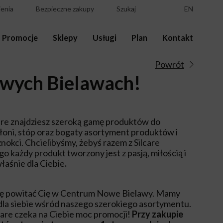
enia
Bezpieczne zakupy
Szukaj
EN
Promocje
Sklepy
Usługi
Plan
Kontakt
Powrót
owych Bielawach!
lcare znajdziesz szeroką gamę produktów do
 dłoni, stóp oraz bogaty asortyment produktów i
znokci. Chcielibyśmy, żebyś razem z Silcare
o każdy produkt tworzony jest z pasją, miłością i
aśnie dla Ciebie
.
zję powitać Cię w Centrum Nowe Bielawy. Mamy
ś dla siebie wśród naszego szerokiego asortymentu.
are czeka na Ciebie moc promocji!
Przy zakupie