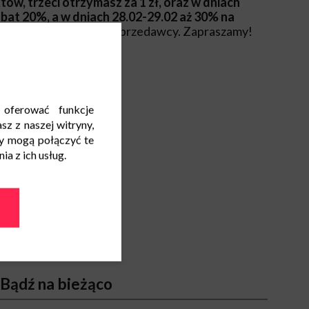
w, trzeci otrzymasz za 1 zł, oraz w dniach
bat 20%, a w dniach 28.02-29.02 aż 30% na
. Szczegóły promocji u sprzedawcy. Zapraszamy!
 oferować funkcje
sz z naszej witryny,
y mogą połączyć te
a z ich usług.
Bądź na bieżąco