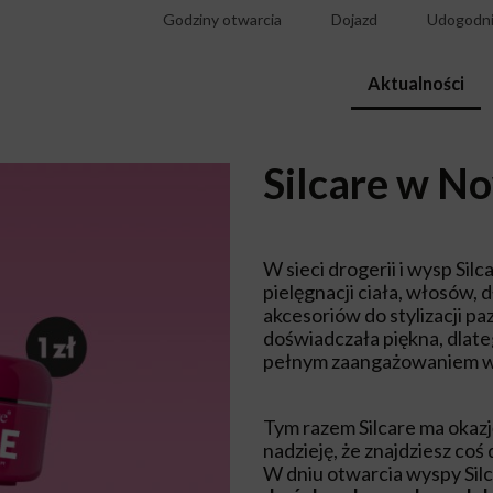
Godziny otwarcia
Dojazd
Udogodni
Aktualności
Silcare w N
W sieci drogerii i wysp Si
pielęgnacji ciała, włosów,
akcesoriów do stylizacji pa
doświadczała piękna, dlateg
pełnym zaangażowaniem wł
Tym razem Silcare ma oka
nadzieję, że znajdziesz co
W dniu otwarcia wyspy Silc