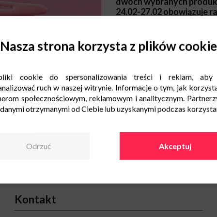
dwóch wybranych produktó
24.02-27.02 obowiązuje ra
kosmetyki pielęgnacyjne
Nasza strona korzysta z plików cookie
Zapraszamy do Silcare!
liki cookie do spersonalizowania treści i reklam, aby
nalizować ruch w naszej witrynie. Informacje o tym, jak korzysta
nerom społecznościowym, reklamowym i analitycznym. Partnerz
 danymi otrzymanymi od Ciebie lub uzyskanymi podczas korzystani
Odrzuć
Akceptuj
Kontakt