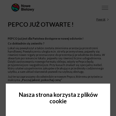
Powrót
PEPCO JUŻ OTWARTE !
PEPCO już jest dla Państwa dostępne w nowej odsłonie !
Co dokładnie się zmieniło ?
Lokal się powiększył a także została zmieniona aranżacja przestrzeni
handlowej. Powiększeniu uległa m.in. strefa przemysłowa, pojawiły się
również nowe regały przeznaczone do prezentacji produktów do domu. W
otwartym po remoncie lokalu pojawiły się również liczne udogodnienia.
Dzięki zastosowaniu nowego formatu sklepu, wizyty w Pepco będą
przyjemniejsze i wygodniejsze. Przy kasach znalazł się specjalny mebel,
który ułatwi uzupełnienie zakupów o brakujące przedmioty codziennego
użytku, a sam układ stanowisk pozwoli na szybszą obsługę.
Już teraz zapraszamy do odwiedzin w nowym Pepco, któremu przyświeca
maksyma
„Poczuj jakość, pokochaj cenę”
Nasza strona korzysta z plików
cookie