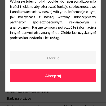
Wykorzystujemy pliki cookie do spersonalizowania
treści i reklam, aby oferować funkcje społecznościowe
i analizować ruch w naszej witrynie. Informacje o tym,
jak korzystasz z naszej witryny, udostępniamy
partnerom społecznościowym, reklamowym i
analitycznym. Partnerzy mogą połączyć te informacje z
innymi danymi otrzymanymi od Ciebie lub uzyskanymi
podczas korzystania z ich usług.
O nas
Odrzuć
Kontakt
Centrum Nowe Bielawy
Akceptuj
ul. Olsztyńska 8
87-100 Toruń
tel.
(56) 66 22 605
e-mail:
nowebielawy@greenman.pl
Bądź na bieżąco