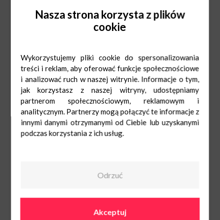
Dodatkowo, Książnica Kopernikańska przygotowała zgadywanki i quiz
Nasza strona korzysta z plików
wiedzy, w których maluchy będą mogły wykazać się m.in. znajomością
baśniowego świata, tytułów oraz ilustracji z bajek, a następnie zdobyć drobne
cookie
upominki.
Czekamy na małych i dużych na pasażu przy sklepie Carrefour. Wstęp wolny.
Zapraszamy!
Wykorzystujemy pliki cookie do spersonalizowania
treści i reklam, aby oferować funkcje społecznościowe
i analizować ruch w naszej witrynie. Informacje o tym,
jak korzystasz z naszej witryny, udostępniamy
partnerom społecznościowym, reklamowym i
analitycznym. Partnerzy mogą połączyć te informacje z
innymi danymi otrzymanymi od Ciebie lub uzyskanymi
podczas korzystania z ich usług.
Odrzuć
Akceptuj