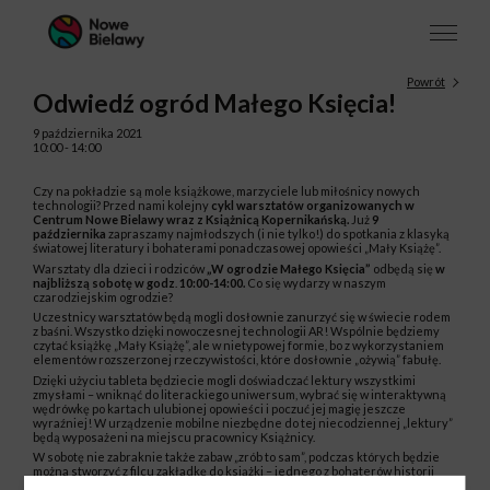
Powrót
Odwiedź ogród Małego Księcia!
9 października 2021
10:00 - 14:00
Czy na pokładzie są mole książkowe, marzyciele lub miłośnicy nowych
technologii? Przed nami kolejny
cykl warsztatów organizowanych w
Centrum Nowe Bielawy wraz z Książnicą Kopernikańską.
Już
9
października
zapraszamy najmłodszych (i nie tylko!) do spotkania z klasyką
światowej literatury i bohaterami ponadczasowej opowieści „Mały Książę”.
Warsztaty dla dzieci i rodziców
„W ogrodzie Małego Księcia”
odbędą się
w
najbliższą sobotę w godz
.
10:00-14:00.
Co się wydarzy w naszym
czarodziejskim ogrodzie?
Uczestnicy warsztatów będą mogli dosłownie zanurzyć się w świecie rodem
z baśni. Wszystko dzięki nowoczesnej technologii AR! Wspólnie będziemy
czytać książkę „Mały Książę”, ale w nietypowej formie, bo z wykorzystaniem
elementów rozszerzonej rzeczywistości, które dosłownie „ożywią” fabułę.
Dzięki użyciu tableta będziecie mogli doświadczać lektury wszystkimi
zmysłami – wniknąć do literackiego uniwersum, wybrać się w interaktywną
wędrówkę po kartach ulubionej opowieści i poczuć jej magię jeszcze
wyraźniej! W urządzenie mobilne niezbędne do tej niecodziennej „lektury”
będą wyposażeni na miejscu pracownicy Książnicy.
W sobotę nie zabraknie także zabaw „zrób to sam”, podczas których będzie
można stworzyć z filcu zakładkę do książki – jednego z bohaterów historii
Antoine’a de Saint-Exupéry’ego – Małego Księcia lub jego przyjaciela Lisa.