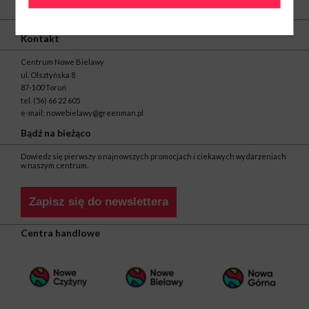
O nas
Kontakt
Centrum Nowe Bielawy
ul. Olsztyńska 8
87-100 Toruń
tel.
(56) 66 22 605
e-mail:
nowebielawy@greenman.pl
Bądź na bieżąco
Dowiedz się pierwszy o najnowszych promocjach i ciekawych wydarzeniach
w naszym centrum.
Zapisz się do newslettera
Centra handlowe