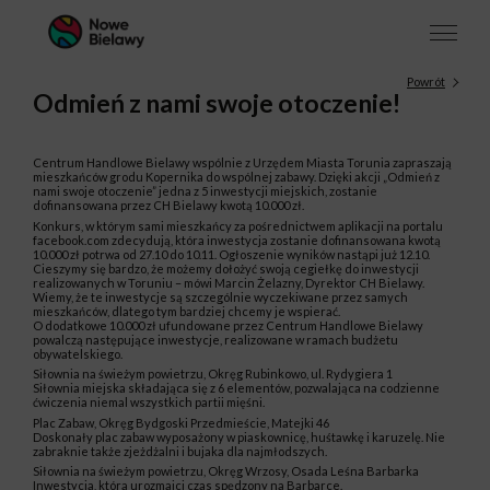
Powrót
Odmień z nami swoje otoczenie!
Centrum Handlowe Bielawy wspólnie z Urzędem Miasta Torunia zapraszają
mieszkańców grodu Kopernika do wspólnej zabawy. Dzięki akcji „Odmień z
nami swoje otoczenie” jedna z 5 inwestycji miejskich, zostanie
dofinansowana przez CH Bielawy kwotą 10.000 zł.
Konkurs, w którym sami mieszkańcy za pośrednictwem aplikacji na portalu
facebook.com zdecydują, która inwestycja zostanie dofinansowana kwotą
10.000 zł potrwa od 27.10 do 10.11. Ogłoszenie wyników nastąpi już 12.10.
Cieszymy się bardzo, że możemy dołożyć swoją cegiełkę do inwestycji
realizowanych w Toruniu – mówi Marcin Żelazny, Dyrektor CH Bielawy.
Wiemy, że te inwestycje są szczególnie wyczekiwane przez samych
mieszkańców, dlatego tym bardziej chcemy je wspierać.
O dodatkowe 10.000 zł ufundowane przez Centrum Handlowe Bielawy
powalczą następujące inwestycje, realizowane w ramach budżetu
obywatelskiego.
Siłownia na świeżym powietrzu, Okręg Rubinkowo, ul. Rydygiera 1
Siłownia miejska składająca się z 6 elementów, pozwalająca na codzienne
ćwiczenia niemal wszystkich partii mięśni.
Plac Zabaw, Okręg Bydgoski Przedmieście, Matejki 46
Doskonały plac zabaw wyposażony w piaskownicę, huśtawkę i karuzelę. Nie
zabraknie także zjeżdżalni i bujaka dla najmłodszych.
Siłownia na świeżym powietrzu, Okręg Wrzosy, Osada Leśna Barbarka
Inwestycja, która urozmaici czas spędzony na Barbarce.