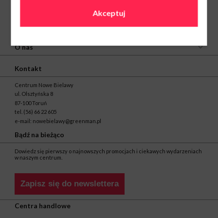
Akceptuj
O nas
Kontakt
Centrum Nowe Bielawy
ul. Olsztyńska 8
87-100 Toruń
tel.
(56) 66 22 605
e-mail:
nowebielawy@greenman.pl
Bądź na bieżąco
Dowiedz się pierwszy o najnowszych promocjach i ciekawych wydarzeniach
w naszym centrum.
Zapisz się do newslettera
Centra handlowe