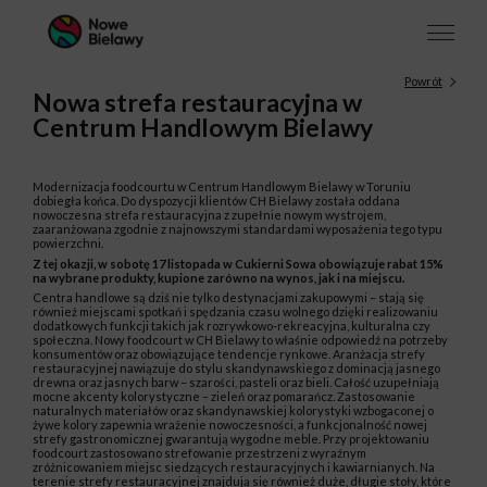
Powrót
Nowa strefa restauracyjna w
Centrum Handlowym Bielawy
Modernizacja foodcourtu w Centrum Handlowym Bielawy w Toruniu
dobiegła końca. Do dyspozycji klientów CH Bielawy została oddana
nowoczesna strefa restauracyjna z zupełnie nowym wystrojem,
zaaranżowana zgodnie z najnowszymi standardami wyposażenia tego typu
powierzchni.
Z tej okazji, w sobotę 17 listopada w Cukierni Sowa obowiązuje rabat 15%
na wybrane produkty, kupione zarówno na wynos, jak i na miejscu.
Centra handlowe są dziś nie tylko destynacjami zakupowymi – stają się
również miejscami spotkań i spędzania czasu wolnego dzięki realizowaniu
dodatkowych funkcji takich jak rozrywkowo-rekreacyjna, kulturalna czy
społeczna. Nowy foodcourt w CH Bielawy to właśnie odpowiedź na potrzeby
konsumentów oraz obowiązujące tendencje rynkowe. Aranżacja strefy
restauracyjnej nawiązuje do stylu skandynawskiego z dominacją jasnego
drewna oraz jasnych barw – szarości, pasteli oraz bieli. Całość uzupełniają
mocne akcenty kolorystyczne – zieleń oraz pomarańcz. Zastosowanie
naturalnych materiałów oraz skandynawskiej kolorystyki wzbogaconej o
żywe kolory zapewnia wrażenie nowoczesności, a funkcjonalność nowej
strefy gastronomicznej gwarantują wygodne meble. Przy projektowaniu
foodcourt zastosowano strefowanie przestrzeni z wyraźnym
zróżnicowaniem miejsc siedzących restauracyjnych i kawiarnianych. Na
terenie strefy restauracyjnej znajdują się również duże, długie stoły, które