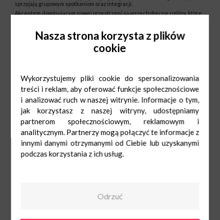
sprzyjają grupowym spotkaniom oraz integracji.
Akcentem dominującym nowej przestrzeni są wszechobecne rośliny, które
ocieplają wnętrze i sprawiają, że w środku ruchliwego centrum handlowego
mamy przyjazną strefę, w której można odpocząć. Wzrok przyciągają również
Nasza strona korzysta z plików
drewniane konstrukcje w kształcie domków, które pełnią nie tylko funkcję
estetyczną, ale także skrywają wiele funkcjonalnych rozwiązań – są
cookie
stojakami na rośliny, miejscami do spożywania posiłku czy strefą zabaw dla
najmłodszych z interaktywnymi grami.
Jako centrum rodzinne, CH Bielawy zapewniło również na nowym
foodcourcie udogodnienia dla rodzin z dziećmi. Do dyspozycji rodziców są
podgrzewacz do butelek oraz kuchenka mikrofalowa.
Wykorzystujemy pliki cookie do spersonalizowania
Oferta gastronomiczna CH Bielawy obejmuje restaurację KFC, Cukiernię
treści i reklam, aby oferować funkcje społecznościowe
Sowa, bar SAJ-GON z potrawami kuchni chińskiej i wietnamskiej oraz punkt
Smak&Wag z daniami na wagę.
i analizować ruch w naszej witrynie. Informacje o tym,
jak korzystasz z naszej witryny, udostępniamy
partnerom społecznościowym, reklamowym i
analitycznym. Partnerzy mogą połączyć te informacje z
innymi danymi otrzymanymi od Ciebie lub uzyskanymi
podczas korzystania z ich usług.
Odrzuć