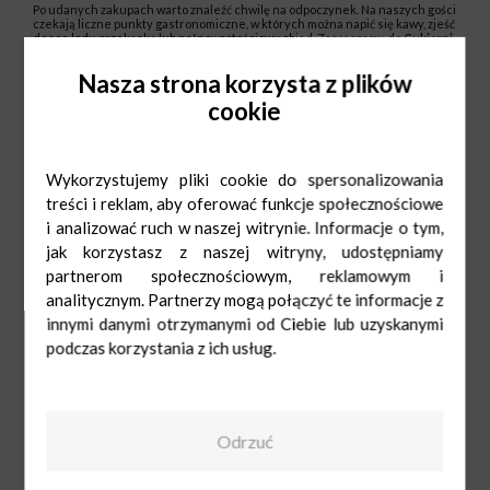
Po udanych zakupach warto znaleźć chwilę na odpoczynek. Na naszych gości
czekają liczne punkty gastronomiczne, w których można napić się kawy, zjeść
deser, lody, przekąskę lub pełnowartościowy obiad. Zapraszamy do
Cukierni
Sowa
,
Bartkowscy Piekarnia Cukiernia
,
Piekarni Grochola Prawdziwy
Chleb
,
KFC, Lodolandii, AM AM Kebab
, restauracji
Olimp
oraz
Saj-Gon
.
Nasza strona korzysta z plików
Spędź niedzielę handlową wygodnie i przyjemnie – skorzystaj z bogatej
oferty sklepów, punktów usługowych i lokali gastronomicznych w Centrum
cookie
Handlowym Nowe Bielawy.
Do zobaczenia 28 czerwca!
Godziny otwarcia:
Centrum Handlowe Nowe Bielawy: 10:00 – 20:00
Wykorzystujemy pliki cookie do spersonalizowania
Carrefour: 9:00- 21:00
treści i reklam, aby oferować funkcje społecznościowe
i analizować ruch w naszej witrynie. Informacje o tym,
jak korzystasz z naszej witryny, udostępniamy
partnerom społecznościowym, reklamowym i
analitycznym. Partnerzy mogą połączyć te informacje z
innymi danymi otrzymanymi od Ciebie lub uzyskanymi
podczas korzystania z ich usług.
Odrzuć