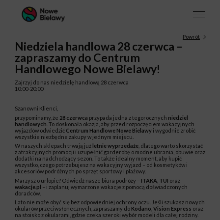
Powrót
Niedziela handlowa 28 czerwca –
zapraszamy do Centrum
Handlowego Nowe Bielawy!
Zajrzyj do nas niedzielę handlową 28 czerwca
10:00-20:00
Szanowni Klienci,
przypominamy, że
28 czerwca
przypada jedna z tegorocznych
niedziel
handlowych
. To doskonała okazja, aby przed rozpoczęciem wakacyjnych
wyjazdów odwiedzić
Centrum Handlowe Nowe Bielawy
i wygodnie zrobić
wszystkie niezbędne zakupy w jednym miejscu.
W naszych sklepach trwają już
letnie wyprzedaże
, dlatego warto skorzystać
z atrakcyjnych promocji i uzupełnić garderobę o modne ubrania, obuwie oraz
dodatki na nadchodzący sezon. To także idealny moment, aby kupić
wszystko, czego potrzebujesz na wakacyjny wyjazd – od kosmetyków i
akcesoriów podróżnych po sprzęt sportowy i plażowy.
Marzysz o urlopie? Odwiedź nasze biura podróży –
ITAKA
,
TUI
oraz
wakacje.pl
– i zaplanuj wymarzone wakacje z pomocą doświadczonych
doradców.
Lato nie może obyć się bez odpowiedniej ochrony oczu. Jeśli szukasz nowych
okularów przeciwsłonecznych, zapraszamy do
Kodano
,
Vision Express
oraz
na stoisko z okularami, gdzie czeka szeroki wybór modeli dla całej rodziny.