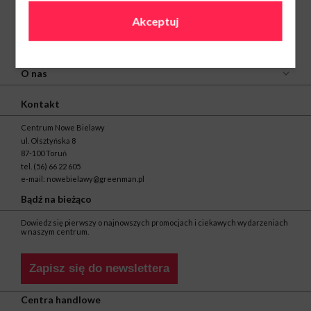
Akceptuj
O nas
Kontakt
Centrum Nowe Bielawy
ul. Olsztyńska 8
87-100 Toruń
tel.
(56) 66 22 605
e-mail:
nowebielawy@greenman.pl
Bądź na bieżąco
Dowiedz się pierwszy o najnowszych promocjach i ciekawych wydarzeniach
w naszym centrum.
Zapisz się do newslettera
Centra handlowe