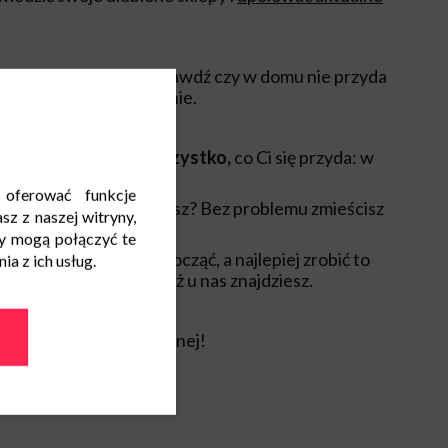
eglądnij garderobę, sprawdź czy w domu nie przyda
et gruntowne odświeżenie.
em znajdziesz też wszystko,
co Ci się przyda: w
tropikach.
 oferować funkcje
ielowy, japonki i kapelusz? Bez problemu zmieścisz
sz z naszej witryny,
y mogą połączyć te
azji musi kiedyś odpocząć, a najlepiej zrobić to
a z ich usług.
astku, takie miejsca też u nas znajdziesz.
 do strefy restauracyjnej!