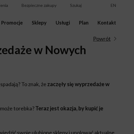
enia
Bezpieczne zakupy
Szukaj
EN
Promocje
Sklepy
Usługi
Plan
Kontakt
Powrót
rzedaże w Nowych
spadają? To znak, że
zaczęły się wyprzedaże w
a może torebka?
Teraz jest okazja, by kupić je
iedzić swoje ulubione sklepy i
upolować aktualne