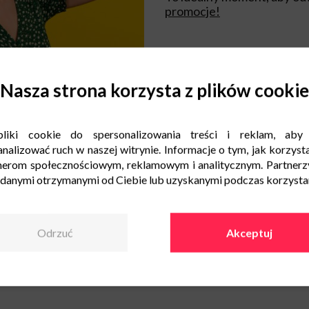
promocje!
Zrób wietrzenie szafy, prz
się lekki remont albo naw
Nasza strona korzysta z plików cookie
Przed wakacyjnym wyjazd
górach, nad morzem czy w 
liki cookie do spersonalizowania treści i reklam, aby
Na checkliście kostium kąp
nalizować ruch w naszej witrynie. Informacje o tym, jak korzysta
się w budżecie.
nerom społecznościowym, reklamowym i analitycznym. Partnerz
Nawet wytrawna łowczyni ok
 danymi otrzymanymi od Ciebie lub uzyskanymi podczas korzystani
przy aromatycznej kawie i ci
Odrzuć
Akceptuj
Większy głód?
Zapraszamy