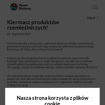
Powrót
Kiermasz produktów
rzemieślniczych!
20 - 23 grudnia 2019
Unikalne wyroby artystyczne i najlepszej jakości produkty rzemieślnicze
ponownie w naszym centrum! Zapraszamy do odwiedzenia świątecznego
kiermaszu 20-23 grudnia w Nowych Bielawach.
Podczas grudniowego kiermaszu znajdziecie pomysły na prezent dla
każdego. Tym razem będziecie mogli zakupić m.in. torebki i inne modowe
dodatki polskich projektantów, małe arcydzieła wykonane techniką
decoupage, misternie zdobione witraże, a także zabawki i ubranka dla dzieci.
Nie zabraknie także czegoś dla smakoszy, którzy szukają specjałów na
świąteczny stół. Wśród stoisk będzie można zaopatrzyć się w rzemieślnicze
produkty spożywcze najlepszej jakości m.in. regionalne wędliny, oscypki,
chałwę czy ciasta.
Kiermasz zlokalizowany będzie na pasażu w pobliżu sklepu Rossmann.
Nasza strona korzysta z plików
Zapraszamy!
cookie