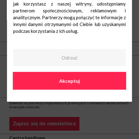
jak korzystasz z naszej witryny, udostępniamy
partnerom społecznościowym, reklamowym i
analitycznym. Partnerzy mogą połączyć te informacje z
innymi danymi otrzymanymi od Ciebie lub uzyskanymi
podczas korzystania z ich usług.
O nas
Kontakt
Odrzuć
Centrum Nowe Bielawy
ul. Olsztyńska 8
87-100 Toruń
tel.
(56) 66 22 605
Akceptuj
e-mail:
nowebielawy@greenman.pl
Bądź na bieżąco
Dowiedz się pierwszy o najnowszych promocjach i ciekawych wydarzeniach
w naszym centrum.
Zapisz się do newslettera
Centra handlowe