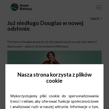
Powrót
Już niedługo Douglas w nowej
odsłonie.
Perfumeria Douglas poszerza się, ale najważniejsze są cały czas otwarci!
Zapraszamy – wejście od strony banku Millenium.
Nasza strona korzysta z plików
cookie
Wykorzystujemy pliki cookie do spersonalizowania
treści i reklam, aby oferować funkcje społecznościowe
i analizować ruch w naszej witrynie. Informacje o tym,