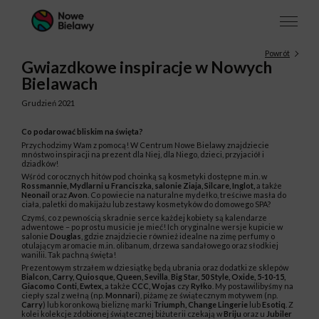
Powrót
Gwiazdkowe inspiracje w Nowych
Bielawach
Grudzień 2021
Co podarować bliskim na święta?
Przychodzimy Wam z pomocą! W Centrum Nowe Bielawy znajdziecie
mnóstwo inspiracji na prezent dla Niej, dla Niego, dzieci, przyjaciół i
dziadków!
Wśród corocznych hitów pod choinką są kosmetyki dostępne m.in. w
Rossmannie, Mydlarni u Franciszka, salonie Ziaja, Silcare, Inglot,
a także
Neonail
oraz
Avon
. Co powiecie na naturalne mydełko, treściwe masła do
ciała, paletki do makijażu lub zestawy kosmetyków do domowego SPA?
Czymś, co z pewnością skradnie serce każdej kobiety są kalendarze
adwentowe – po prostu musicie je mieć! Ich oryginalne wersje kupicie w
salonie
Douglas
, gdzie znajdziecie również idealne na zimę perfumy o
otulającym aromacie m.in. olibanum, drzewa sandałowego oraz słodkiej
wanilii. Tak pachną święta!
Prezentowym strzałem w dziesiątkę będą ubrania oraz dodatki ze sklepów
Bialcon, Carry, Quiosque, Queen, Sevilla
,
Big Star, 50 Style, Oxide, 5-10-15,
Giacomo Conti, Ewtex,
a także
CCC, Wojas
czy
Ryłko
. My postawilibyśmy na
ciepły szal z wełną (np.
Monnari
), piżamę ze świątecznym motywem (np.
Carry
) lub koronkową bieliznę marki
Triumph, Change Lingerie
lub
Esotiq
. Z
kolei kolekcje zdobionej świątecznej biżuterii czekają w
Briju
oraz u
Jubiler