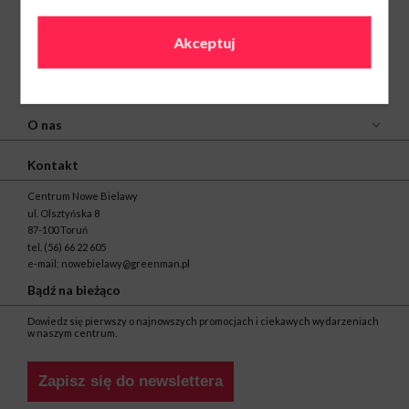
Akceptuj
O nas
Kontakt
Centrum Nowe Bielawy
ul. Olsztyńska 8
87-100 Toruń
tel.
(56) 66 22 605
e-mail:
nowebielawy@greenman.pl
Bądź na bieżąco
Dowiedz się pierwszy o najnowszych promocjach i ciekawych wydarzeniach
w naszym centrum.
Zapisz się do newslettera