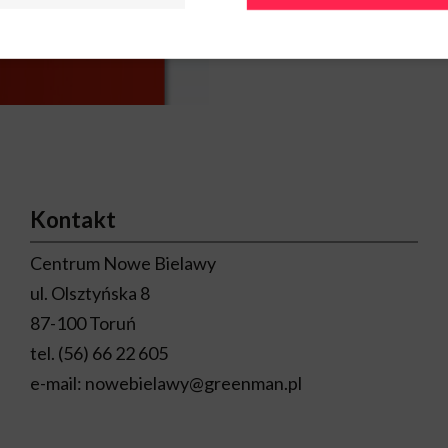
Kontakt
Centrum Nowe Bielawy
ul. Olsztyńska 8
87-100 Toruń
tel.
(56) 66 22 605
e-mail:
nowebielawy@greenman.pl