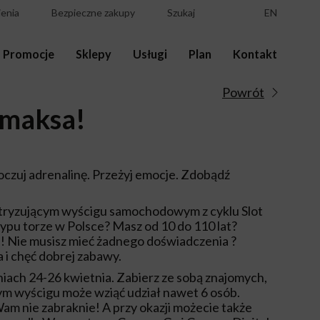
enia
Bezpieczne zakupy
Szukaj
EN
Promocje
Sklepy
Usługi
Plan
Kontakt
Powrót
maksa!
Poczuj adrenalinę. Przeżyj emocje. Zdobądź
ktryzującym wyścigu samochodowym z cyklu Slot
ypu torze w Polsce? Masz od 10 do 110 lat?
! Nie musisz mieć żadnego doświadczenia ?
 i chęć dobrej zabawy.
iach 24-26 kwietnia. Zabierz ze sobą znajomych,
nym wyścigu może wziąć udział nawet 6 osób.
m nie zabraknie! A przy okazji możecie także