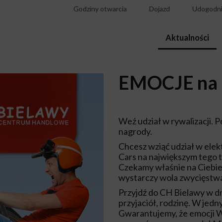
Godziny otwarcia
Dojazd
Udogodni
Aktualności
EMOCJE na 
Weź udział w rywalizacji. 
nagrody.
Chcesz wziąć udział w ele
Cars na największym tego t
Czekamy właśnie na Ciebie
wystarczy wola zwycięstwa
Przyjdź do CH Bielawy w dn
przyjaciół, rodzinę. W jed
Gwarantujemy, że emocji Wa