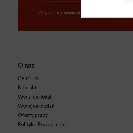
O nas
Centrum
Kontakt
Wynajem lokali
Wynajem stoisk
Oferty pracy
Polityka Prywatności