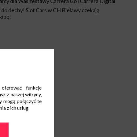
my dla Was zestawy Carrera Go i Carrera Digital
 do dechy! Slot Cars w CH Bielawy czekają
kipę!
 oferować funkcje
sz z naszej witryny,
y mogą połączyć te
a z ich usług.