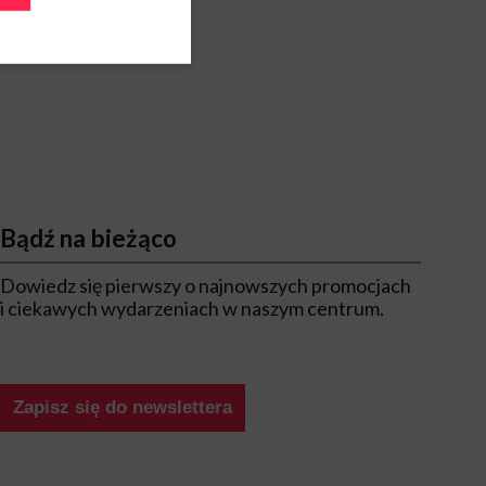
Bądź na bieżąco
Dowiedz się pierwszy o najnowszych promocjach
i ciekawych wydarzeniach w naszym centrum.
Zapisz się do newslettera