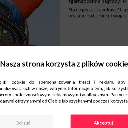
zgarnąć cenne nagrody! Ma
Na co jeszcze czekasz? Gaz
właśnie na Ciebie i Twoją e
Nasza strona korzysta z plików cookie
liki cookie do spersonalizowania treści i reklam, aby
nalizować ruch w naszej witrynie. Informacje o tym, jak korzysta
nerom społecznościowym, reklamowym i analitycznym. Partnerz
 danymi otrzymanymi od Ciebie lub uzyskanymi podczas korzystani
Odrzuć
Akceptuj