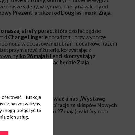
wyjątkowe konkursy, w których możecie wygrać
ez nasze sklepy, w tym vouchery na zakupy od
kowy Prezent
, a także i od
Douglas
i marki
Ziaja
.
do naszej strefy porad
, która działać będzie
rtki
Change Lingerie
doradzą tu przy wyborze
m
pomogą w dopasowaniu ubrań i dodatków. Razem
st przymierzyć biżuterię, korzystając z
tkowo,
tylko 26 maja Klienci skorzystają z
y, które przeprowadzać będzie Ziaja
.
 oferować funkcje
a będziecie mogli podziwiać u nas „Wystawę
sz z naszej witryny,
i”
, na którą złożą się inspiracje ze sklepów Nowych
y mogą połączyć te
szyć będzie konkurs (26 i 27 maja), w którym do
a z ich usług.
ne produkty.