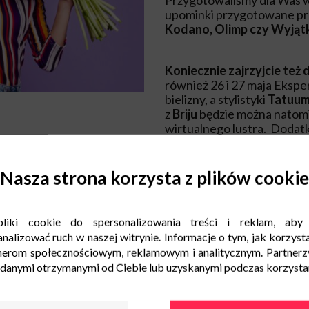
Przygotowaliśmy dla Was 
upominki przygotowane prz
Kodano, Olimp czy Wyjąt
Koniecznie zajrzyjcie też 
również 26 i 27 maja Ekspe
bielizny, a stylistyki
Tatuu
z
Briju
będzie można natomia
wirtualnego lustra. Doda
bezpłatnego badania skór
Nasza strona korzysta z plików cookie
A to nie koniec atrakcji!
liki cookie do spersonalizowania treści i reklam, aby
W dniach
od 22 do 27 maj
nalizować ruch w naszej witrynie. Informacje o tym, jak korzysta
Prezentów na Dzień Matk
nerom społecznościowym, reklamowym i analitycznym. Partnerz
Bielaw. Ekspozycji towarzy
 danymi otrzymanymi od Ciebie lub uzyskanymi podczas korzystani
wygrania będą prezentowa