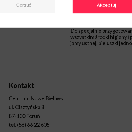
Razem z Wami wesprzemy t
Odrzuć
Akceptuj
26 i 27 maja Fundacja Sp
prowadzić będzie zbiórkę 
Do specjalnie przygotowan
wszystkim środki higieny i 
jamy ustnej, pieluszki jedn
Kontakt
Centrum Nowe Bielawy
ul. Olsztyńska 8
87-100 Toruń
tel.
(56) 66 22 605