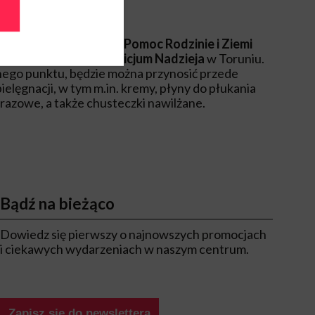
eż potrzebujących.
ołeczno-Charytatywna Pomoc Rodzinie i Ziemi
rzeczową na rzecz
Hospicjum Nadzieja
w Toruniu.
ego punktu, będzie można przynosić przede
pielęgnacji, w tym m.in. kremy, płyny do płukania
orazowe, a także chusteczki nawilżane.
Bądź na bieżąco
Dowiedz się pierwszy o najnowszych promocjach
i ciekawych wydarzeniach w naszym centrum.
Zapisz się do newslettera